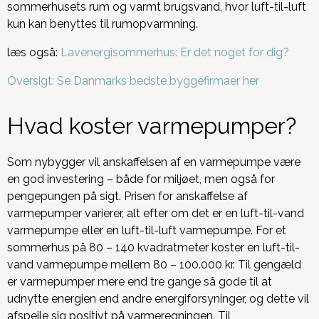
sommerhusets rum og varmt brugsvand, hvor luft-til-luft
kun kan benyttes til rumopvarmning.
læs også:
Lavenergisommerhus: Er det noget for dig?
Oversigt: Se Danmarks bedste byggefirmaer her
Hvad koster varmepumper?
Som nybygger vil anskaffelsen af en varmepumpe være
en god investering – både for miljøet, men også for
pengepungen på sigt. Prisen for anskaffelse af
varmepumper varierer, alt efter om det er en luft-til-vand
varmepumpe eller en luft-til-luft varmepumpe. For et
sommerhus på 80 – 140 kvadratmeter koster en luft-til-
vand varmepumpe mellem 80 – 100.000 kr. Til gengæld
er varmepumper mere end tre gange så gode til at
udnytte energien end andre energiforsyninger, og dette vil
afspejle sig positivt på varmeregningen. Til