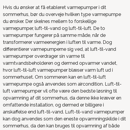
Hvis du ønsker at få etableret varmepumper i dit
sommerhus, bør du overveje hvilken type varmepumpe
du ønsker. Der skelnes mellem to forskellige
varmepumper, luft-til-vand og luft-til-luft. De to
varmepumper fungerer på samme måde, når de
transformerer varmeenergien i luften til varme. Dog
differentierer varmepumperne sig ved, at luft-til-vand
varmepumper overdrager sin varme til
varmtvandsbeholderen og dermed opvarmer vandet,
hvor luft-til-luft varmepumper blæser varm luft ud i
sommerhuset. Om sommeren kan en luft-til-luft
varmepumpe også anvendes som aircondition. Luft-til-
luft varmepumper vil ofte være den bedste løsning til
opvarmning af dit sommerhus, da denne ikke kræver en
omfattende installation, og dermed er billigere i
anskaffelse end luft-til-vand. Luft-til-vand varmepumper
kan dog anvendes som den eneste opvarmningskilde i dit
sommerhus, da den kan bruges til opvarmning af både