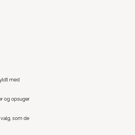
fyldt med
er og opsuger
 valg, som de