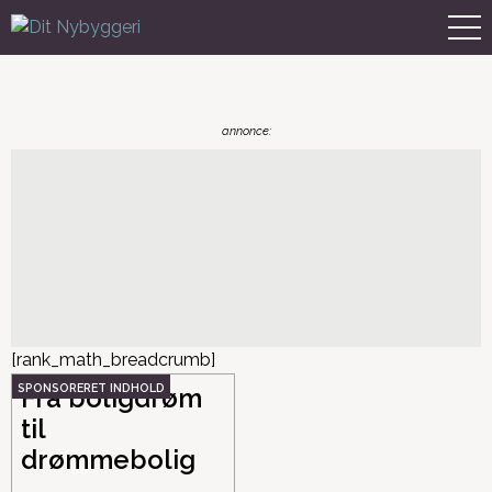
[rank_math_breadcrumb]
Fra boligdrøm
til
drømmebolig