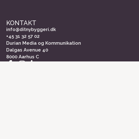
KONTAKT
info@ditnybyggeri.dk
+45 31 32 57 02
Durian Media og Kommunikation
Dalgas Avenue 40
8000 Aarhus C
INFORMATION
Om Dit Nybyggeri
Kontakt
Medieinformation
Markedsundersøgelse
Cookiepolitik
Persondatapolitik