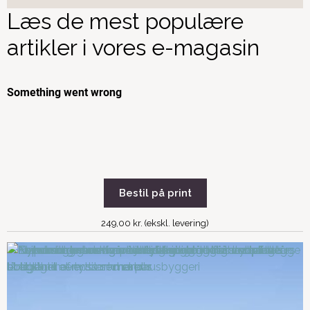
Læs de mest populære
artikler i vores e-magasin
Bestil på print
249,00 kr. (ekskl. levering)
Ejendomsværdiskat på
Hvad koster det at bygge
sommerhuse
nyt sommerhus?
Byg et sommerhus som er
Byg nyt sommerhus for