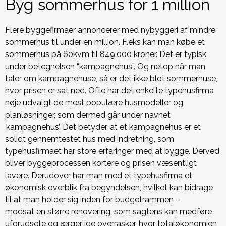
Byg sommerhus for 1 million
Flere byggefirmaer annoncerer med nybyggeri af mindre
sommerhus til under en million. F.eks kan man købe et
sommerhus på 60kvm til 849.000 kroner. Det er typisk
under betegnelsen “kampagnehus”. Og netop når man
taler om kampagnehuse, så er det ikke blot sommerhuse,
hvor prisen er sat ned. Ofte har det enkelte typehusfirma
nøje udvalgt de mest populære husmodeller og
planløsninger, som dermed går under navnet
’kampagnehus’. Det betyder, at et kampagnehus er et
solidt gennemtestet hus med indretning, som
typehusfirmaet har store erfaringer med at bygge. Derved
bliver byggeprocessen kortere og prisen væsentligt
lavere.
Derudover har man med et typehusfirma et
økonomisk overblik fra begyndelsen, hvilket kan bidrage
til at man holder sig inden for budgetrammen –
modsat
en større renovering, som sagtens kan medføre
uforudsete og ærgerlige overrasker, hvor totaløkonomien