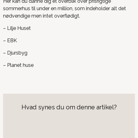
Her kan du danne dig et overblik over prisrigtige
sommerhus til under en million, som indeholder alt det
nødvendige men intet overflødigt.
– Lilje Huset
– EBK
– Djursbyg
– Planet huse
Hvad synes du om denne artikel?