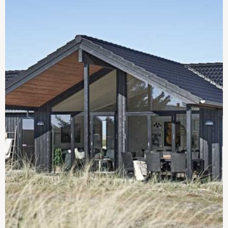
selvfinansierende
under en million kroner
Gode råd om lånetilbud
Muligheder for belåning
og finansiering af
sommerhus
Få styr på de forskellige
Investér i et nyt
typer af boliglån
sommerhus
Udlej dit sommerhus
Det realistiske budget,
når du bygger nyt
sommerhus
Sådan lægger du et
Lån til dit nye sommerhus
budget over dit
sommerhusbyggeri
Grundskyld på dit
Sådan vælger du
sommerhus
realkreditlån ved køb af
sommerhus