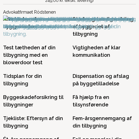
249,00 kr. (ekskl. levering)
Advokatfirmaet Rödstenen
Afholdelse af
Start- og færdigmelding
byggemøder
af byggeriet af
tilbygning
Test tætheden af din
Vigtigheden af klar
tilbygning med en
kommunikation
blowerdoor test
Tidsplan for din
Dispensation og afslag
tilbygning
på byggetilladelse
Byggeskadeforsikring til
Få hjælp fra en
tilbygninger
tilsynsførende
Tjekliste: Eftersyn af din
Fem-årsgennemgang af
tilbygning
din tilbygning