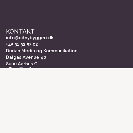
KONTAKT
info@ditnybyggeri.dk
+45 31 32 57 02
Durian Media og Kommunikation
Dalgas Avenue 40
8000 Aarhus C
INFORMATION
Om Dit Nybyggeri
Kontakt
Medieinformation
Markedsundersøgelse
Cookiepolitik