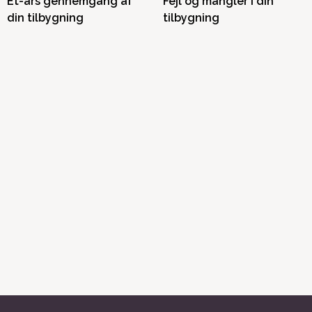
Ét-års gennemgang af
Fejl og mangler i din
din tilbygning
tilbygning