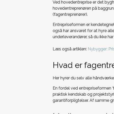
Ved hovedentreprise er det byghe
hovedentreprenøren på baggrund h
(fagentreprenører).
Entrepriseformen er kendetegnet 
også har ansvaret for at hyre al
underleverandører, så du ikke har
Læs også artiklen:
Nybygger: Pris
Hvad er fagentr
Her hyrer du selv alle håndværke
En fordel ved entrepriseformen ‘
praktisk kendskab og projektstyr
garantiforpligtelser. Af samme g