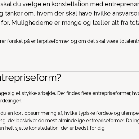
t skal du vælge en konstellation med entreprenø
ig tanker om, hvem der skal have hvilke ansvarso
 for. Mulighederne er mange og tæller alt fra tota
trepriseform?
age sig et stykke arbejde. Der findes flere entrepriseformer, h
rdelingen.
 du en kort opsummering af, hvilke typiske fordele og ulempe
, der beskriver de mest almindelige entrepriseformer. Da i
helt sjette konstellation, der er bedst for dig.