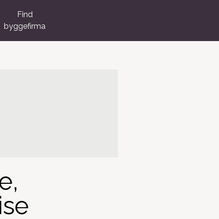
Find
byggefirma
e,
ise