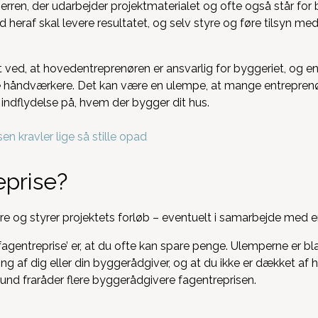
rren, der udarbejder projektmaterialet og ofte også står for
eraf skal levere resultatet, og selv styre og føre tilsyn me
ved, at hovedentreprenøren er ansvarlig for byggeriet, og en f
le håndværkere. Det kan være en ulempe, at mange entreprenø
 indflydelse på, hvem der bygger dit hus.
en kravler lige så stille opad
eprise?
re og styrer projektets forløb – eventuelt i samarbejde med 
fagentreprise’ er, at du ofte kan spare penge. Ulemperne er b
ing af dig eller din byggerådgiver, og at du ikke er dækket a
rund fraråder flere byggerådgivere fagentreprisen.