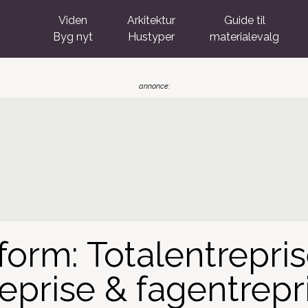
Viden
Arkitektur
Guide til
Byg nyt
Hustyper
materialevalg
form: Totalentrepris
eprise & fagentrepr