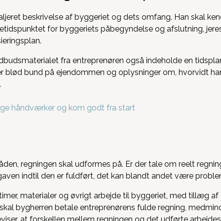
ljeret beskrivelse af byggeriet og dets omfang. Han skal kende 
etidspunktet for byggeriets påbegyndelse og afslutning, jeres 
ieringsplan.
l udbudsmaterialet fra entreprenøren også indeholde en tidspl
ller blød bund på ejendommen og oplysninger om, hvorvidt han v
.
tige håndværker og kom godt fra start
den, regningen skal udformes på. Er der tale om reelt regnin
aven indtil den er fuldført, det kan blandt andet være proble
timer, materialer og øvrigt arbejde til byggeriet, med tillæg a
g skal bygherren betale entreprenørens fulde regning, medmi
viser, at forskellen mellem regningen og det udførte arbejdes