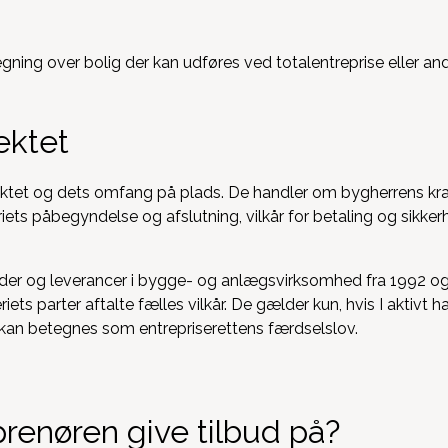
jektet
ktet og dets omfang på plads. De handler om bygherrens krav 
iets påbegyndelse og afslutning, vilkår for betaling og sikker
jder og leverancer i bygge- og anlægsvirksomhed fra 1992 ogs
ets parter aftalte fælles vilkår. De gælder kun, hvis I aktivt h
 kan betegnes som entrepriserettens færdselslov.
prenøren give tilbud på?