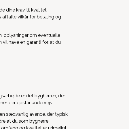
dine krav til kvalitet,
aftalte vilkår for betaling og
an, oplysninger om eventuelle
il have en garanti for, at du
gsarbejde er det bygherren, der
mer, der opstår undervejs.
f en sædvanlig avance, der typisk
ndre at du som bygherre
 omfang og kvalitet er urimeligt