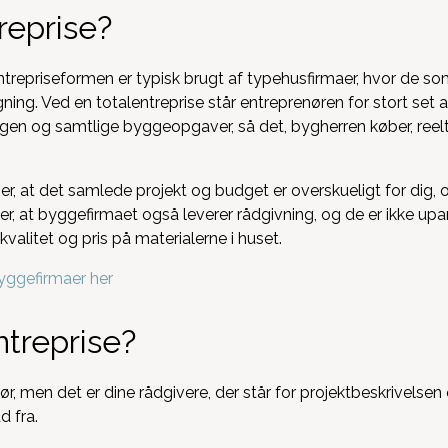
reprise?
trepriseformen er typisk brugt af typehusfirmaer, hvor de so
gning. Ved en totalentreprise står entreprenøren for stort set 
gen og samtlige byggeopgaver, så det, bygherren køber, reelt er
r, at det samlede projekt og budget er overskueligt for dig, 
, at byggefirmaet også leverer rådgivning, og de er ikke upar
valitet og pris på materialerne i huset.
yggefirmaer her
treprise?
, men det er dine rådgivere, der står for projektbeskrivelse
d fra.