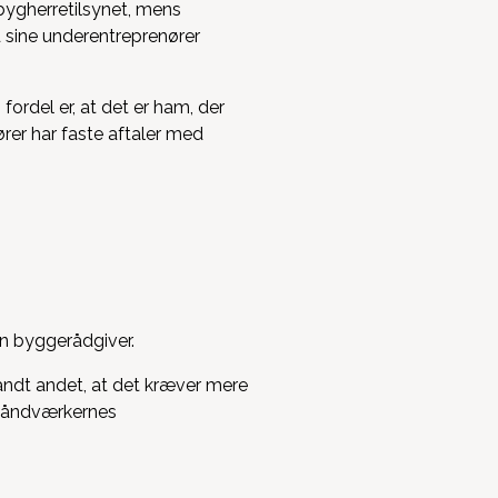
 bygherretilsynet, mens
d sine underentreprenører
ordel er, at det er ham, der
rer har faste aftaler med
en byggerådgiver.
landt andet, at det kræver mere
f håndværkernes