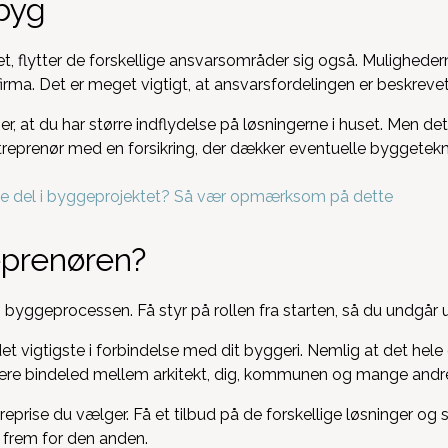
byg
et, flytter de forskellige ansvarsområder sig også. Mulighedern
firma. Det er meget vigtigt, at ansvarsfordelingen er beskrevet
er, at du har større indflydelse på løsningerne i huset. Men de
treprenør med en forsikring, der dækker eventuelle byggetekni
age del i byggeprojektet? Så vær opmærksom på dette
eprenøren?
 i byggeprocessen. Få styr på rollen fra starten, så du undgår 
et vigtigste i forbindelse med dit byggeri. Nemlig at det hele 
være bindeled mellem arkitekt, dig, kommunen og mange andre
eprise du vælger. Få et tilbud på de forskellige løsninger og 
 frem for den anden.