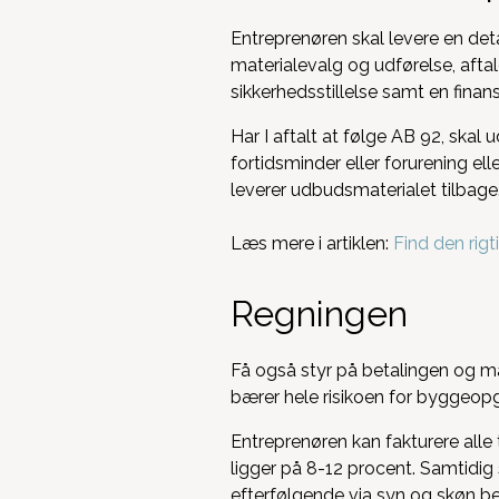
Entreprenøren skal levere en deta
materialevalg og udførelse, aftal
sikkerhedsstillelse samt en finans
Har I aftalt at følge AB 92, ska
fortidsminder eller forurening e
leverer udbudsmaterialet tilbage
Læs mere i artiklen:
Find den rig
Regningen
Få også styr på betalingen og må
bærer hele risikoen for byggeopg
Entreprenøren kan fakturere alle 
ligger på 8-12 procent. Samtidi
efterfølgende via syn og skøn be