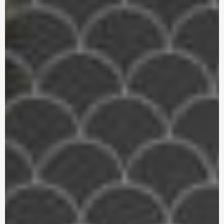
byggeri
omhu
Sikkerhed i hjemmet:
Boligtrends anno 2022
Alarmsystemer
Inspiration til
Nybyggeri – hvor kan
badeværelse anno 2023
man spare
En bordplade er ikke blot
Dit valg af køkken farver
en plade
Inspiration til dit køkken –
Armatur
Sådan vælger du din stil
Indretning af dit nye
En køkkenvask er ikke
køkken
bare en køkkenvask
Den rigtige belysning
Afskærmning til din
betyder alt
brusekabine