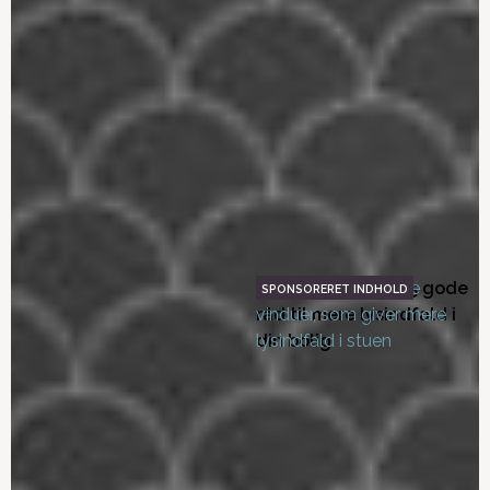
tågekanon
Tænk tapet ind i din
Tips til boligindretning
boligindretning
Tænk dine ideer til
Udsmyk dit hjem med
indretning ind fra starten
mosaik
Pift dit nybyggeri op med
Find den rigtige maling til
ny teknologi
indendørs
Indret dit hjem med et
Udnyt dagslyset: 5 gode
moodboard
råd til mere lysindfald i
din bolig
Godt gear og pæne
Inspiration til
farver – Køkkentrends
badeværelse anno 2022
2023
Sådan vælger du
Dit valg af gulv på