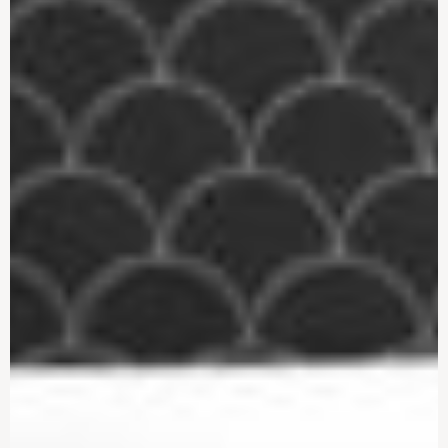
Gode råd – og praktiske
Gode råd – Når du skal
tips til din walk-in-
vælge gardiner til din
garderobe
bolig
Loft – hvad skal du
Pejs og ovne – værd at
vælge?
vide
Gode råd om belysning i
Gode råd – når du skal
hjemmet
vælge indvendige døre
Gode råd om elektriske
Smart Home – det
installationer
intelligente hjem 2023
Vægbeklædning – fra
Gode råd inden du
tapet til puds og paneler
vælger køkken
Gode råd til indretning af
Wellness – Nyheder og
dit badeværelse
trends