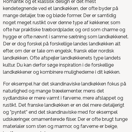
Romantik og et klassisk design er det mest
kendetegnende ved et landkøkken, der ofte byder på
mange detaljer, træ og bløde former. Der er samtidig
noget meget rustikt over denne type af køkkener, som
ofte har praktiske træbordplader, og ord som charme og
hygge er ofte nævnt i samme sætning som landkøkkenet.
Der er dog forskel på forskellige landes landkøkken alt
efter, om der er tale om engelsk, fransk eller nordisk
landkøkken. Ofte afspejler landkøkkenets type landets
kultur.
Du kan derfor søge inspiration i de forskellige
landkøkkener og kombinere mulighederne i dit køkken.
For eksempel har det skandinaviske landkøkken fokus på
naturlighed og mange træelementer, mens det
sydlandske er mere varmt i farverne, mere afslappet og
rustikt. Det franske landkøkken er en del mere detaljerigt
og ”pyntet” end det skandinaviske med for eksempel
udskæringer, ornamenterede fliser. Der er ofte brugt tunge
materialer som sten og marmor, og farverne er beige,