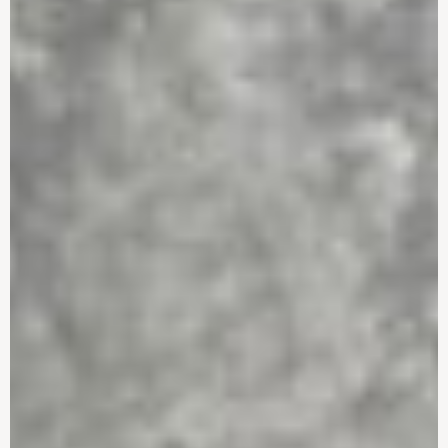
Smart Home-løsning, når
og et strejf af
de bygger nyt.
beroligende subtile
farver
Gode råd – når du skal
Gulvet skaber
vælge gulv
personlighed i rummet
Åbn døren op for nye
Skab dig et rum, hvor du
muligheder
kan tage en pause
Se loftet som en ekstra
Farver og træ i varme
mulighed
farver hitter i køkkenet
Bordplade – hvilke type
Lad intelligente
materiale passer til dine
hvidevarer gøre
behov
hverdagen lettere
Gode Råd – til valg af
Elektronik og luksus
hvidevarer
flytter ind på
badeværelset