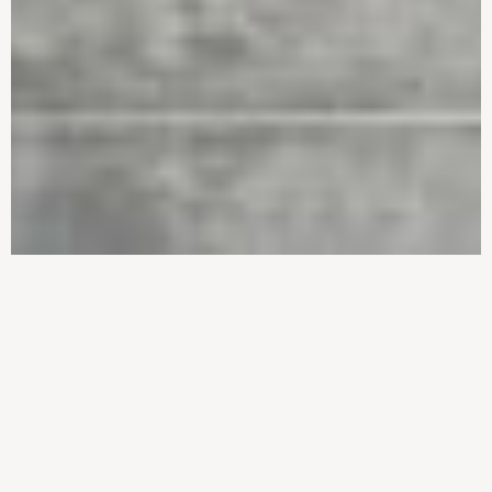
Vi slår dørene op, og
Gode råd – og praktiske
kaster lys over walk-in
tips til din walk-in-
closets og garderober
garderobe
Skærm af for solen og
Tænd for humøret, og lys
beskyt dit interiør
til fordybelse
Flammedans i stuen og
på terrasse