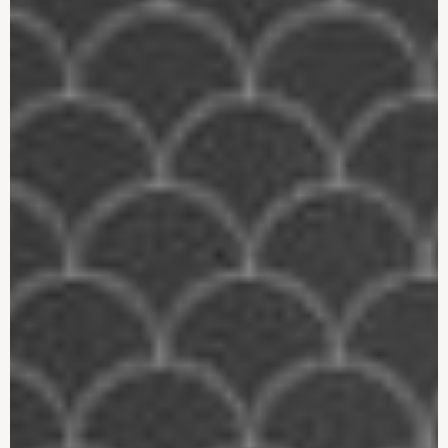
Badeværelseselementer
Badeværelse – type, stil
og behov
Valget af fliser til dit
Farver på dit
badeværelse
badeværelse
Valg af sanitet
Dit valg af vandhane og
bruser
Bryggers – et
Badeværelsegulv- og
multifunktionelt rum
køkkengulvbelægning
Gulvbelægning: Trægulv
Indervægge i din bolig
eller gulvtæppe?
Hvilket loft skal du
Nybyggeri med sjæl
vælge?
Sikre dit hjem mod
Det moderne køkken –
indbrud med en
teknologien flytter ind!