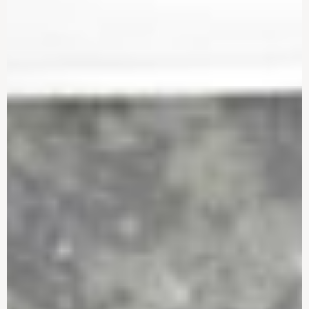
Bordplader – Maksimal
Et nyt hjem kalder på et
minimalisme og kurvede
nyt spisebord
former
Løb aldrig tør for varmt
Fremtidens hjem
vand i dit nybyggede
badeværelse
Byg den gode lyd ind i dit
LK FUGA® – en
hjem
designklassiker bliver
klogere
Det skal være lettere at
Smuk lyd i hele huset
tage det grønne valg
Vær smart – og tænk
Smarthome er kommet
lyset ind fra starten
for at blive
Flere og flere vælger en
Dybe varme lyse nuancer,