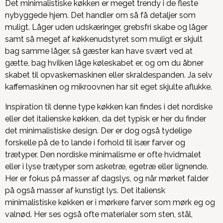
Det minimalistiske køkken er meget trendy i de fleste
nybyggede hjem. Det handler om så få detaljer som
muligt. Låger uden udskæringer, grebsfri skabe og låger
samt så meget af køkkenudstyret som muligt er skjult
bag samme låger, så gæster kan have svært ved at
gætte, bag hvilken låge køleskabet er, og om du åbner
skabet til opvaskemaskinen eller skraldespanden. Ja selv
kaffemaskinen og mikroovnen har sit eget skjulte aflukke.
Inspiration til denne type køkken kan findes i det nordiske
eller det italienske køkken, da det typisk er her du finder
det minimalistiske design.
Der er dog også tydelige
forskelle på de to lande i forhold til især farver og
trætyper. Den nordiske minimalisme er ofte hvidmalet
eller i lyse trætyper som asketræ, egetræ eller lignende.
Her er fokus på masser af dagslys, og når mørket falder
på også masser af kunstigt lys. Det italiensk
minimalistiske køkken er i mørkere farver som mørk eg og
valnød. Her ses også ofte materialer som sten, stål,