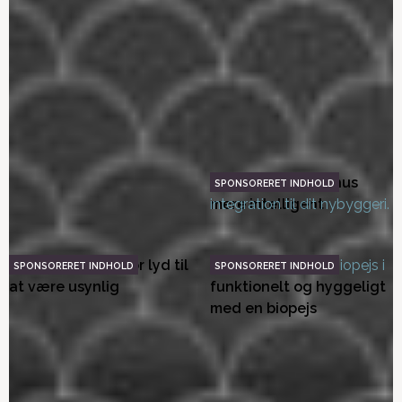
gulvbelægning til
badeværelset og i
sommerhuset
køkkenet
Valg af loft til dit
Tænk bæredygtighed ind
sommerhus
i dit sommerhus
Bæredygtigt interiør
Bæredygtig eksteriør
Sådan vælger du
Sådan gør du dit hus
bæredygtige alternativer
mere intelligent
til dit hjem
Sådan får man stor lyd til
Gør dit nybyggeri
at være usynlig
funktionelt og hyggeligt
med en biopejs
Bordplade – hvilke type
Farver – alle vægge
materiale passer til dine
behøver ikke være hvide
behov