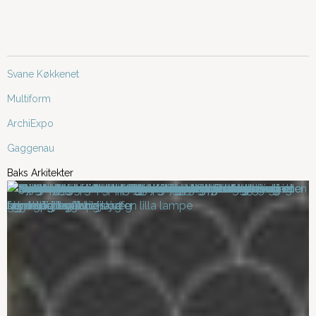
Svane Køkkenet
Multiform
ArchiExpo
Gaggenau
Baks Arkitekter
Varmeregning: Spar
Akustik må ikke
penge med en
undervurderes
brændeovn
Hvilket køkken skal du
Bæredygtige materialer
vælge?
Materialeliste til dit
Vælg materialer med