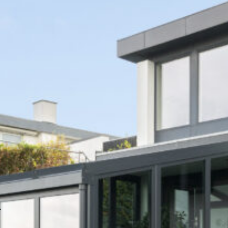
Regler ved
En
varmeforsyningsloven
Tagpap-løsninger med to lag har
Te
mindst 50 års levetid
ter
Vælg fuge med omhu – Den
Ku
binder det hele sammen
l
Sådan vælger du tag til dit
Va
sommerhus