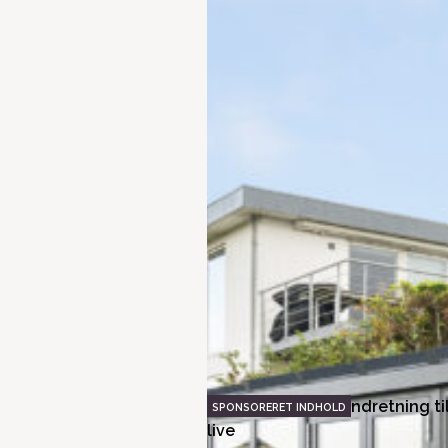
Bliv klogere på energiklasser
Ydervægge i boligen
Kan solceller betale sig?
Bring din terrasseindretning ti
live