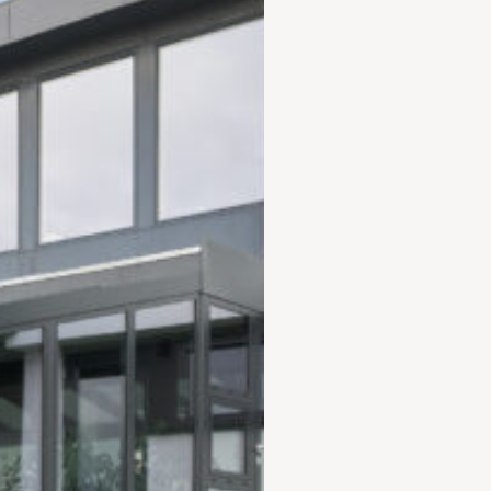
ergivinduer
rrasse – vælg den rette
rasse til din bolig
nsten at vælge mursten
lg af facade