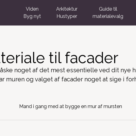
Viden
Arkitektur
Guide til
Byg nyt
Hustyper
materialevalg
eriale til facader
måske noget af det mest essentielle ved dit nye 
ar muren og valget af facader noget at sige i forh