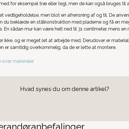
med for eksempel træ eller tegl, men de kan også bruges til
et vedligeholdelse, men blot en afrensning af og til. De 
n du beklæde en stålkonstruktion med pladerne og få en me
ene. En sådan mur kan være helt ned til 31 centimeter, mens en
 ikke, og er meget let at arbejde med. Derudover er materialet r
n er samtidig overkommelig, da de er lette at montere.
te over materialer
Hvad synes du om denne artikel?
erandøranbefalinger