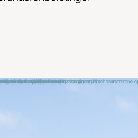
Valg af materiale til facader
Ny
væ
e
Dit valg af udendørslamper
Så
vi