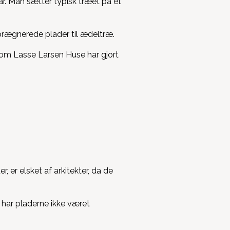
går. Man sætter typisk træet på et
imprægnerede plader til ædeltræ.
om Lasse Larsen Huse har gjort
 er elsket af arkitekter, da de
 har pladerne ikke været