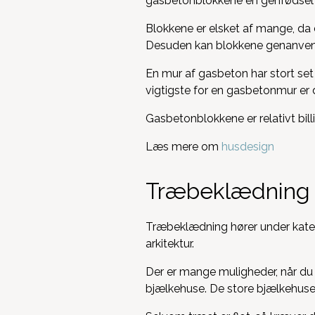
gasbetonblokkene en genfødsel ide
Blokkene er elsket af mange, da
Desuden kan blokkene genanvend
En mur af gasbeton har stort set 
vigtigste for en gasbetonmur er 
Gasbetonblokkene er relativt bi
Læs mere om
husdesign
Træbeklædning
Træbeklædning hører under kateg
arkitektur.
Der er mange muligheder, når du 
bjælkehuse. De store bjælkehuse