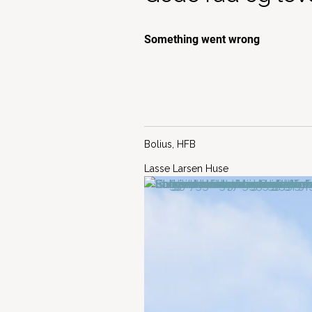
Bolius, HFB
Lasse Larsen Huse
Er jordvarme en god ide?
Tilbygning – Orangeri, udestu
eller drivhus