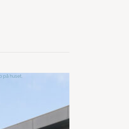
t tag: Hvilken type tag skal jeg
lge?
dan vælger du de rigtige
nduer