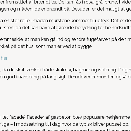
r fremstillet af brændt ler. De kan fås i rosa, grå, brune, hvide
en og måden, de er brændt på. Desuden er det muligt at g
å en stor rolle i måden murstene kommer til udtryk. Det er de
 mursten, da det kan have afgørende betydning for helhedsudtr
hjemmeside, at man kan gå ind og ændre fugefarven på den m
kket på det hus, som man er ved at bygge.
 her
g, da du skal tænke i både skalmur, bagmur og isolering. Dog 
r en god finansering på lang sigt. Derudover er mursten også b
‘let facade’. Facader af gasbeton blev populære herhjemme i
ige – i modsætning til i dag hvor de typisk bliver pudset op. 