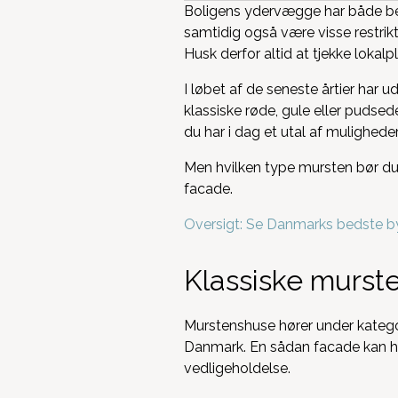
Boligens ydervægge har både bety
samtidig også være visse restrik
Husk derfor altid at tjekke lokalpl
I løbet af de seneste årtier har 
klassiske røde, gule eller pudse
du har i dag et utal af muligheder
Men hvilken type mursten bør du 
facade.
Oversigt: Se Danmarks bedste b
Klassiske murste
Murstenshuse hører under katego
Danmark. En sådan facade kan hold
vedligeholdelse.