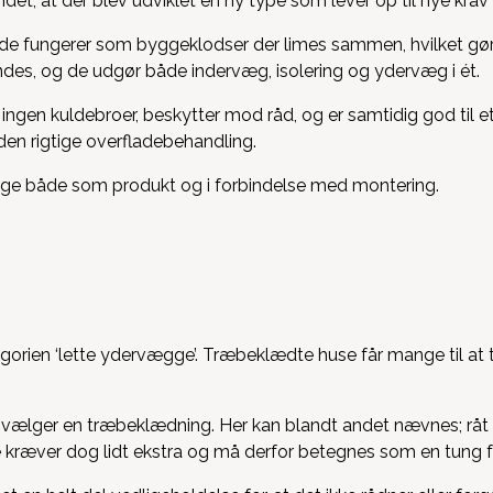
t, at der blev udviklet en ny type som lever op til nye krav t
 de fungerer som byggeklodser der limes sammen, hvilket gø
es, og de udgør både indervæg, isolering og ydervæg i ét.
ingen kuldebroer, beskytter mod råd, og er samtidig god til et
den rigtige overfladebehandling.
llige både som produkt og i forbindelse med montering.
orien ‘lette ydervægge’. Træbeklædte huse får mange til at
vælger en træbeklædning. Her kan blandt andet nævnes; råt t
 kræver dog lidt ekstra og må derfor betegnes som en tung 