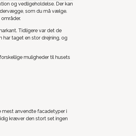
ktion og vedligeholdelse. Der kan
pe ydervægge, som du må vælge.
le områder.
markant. Tidligere var det de
har taget en stor drejning, og
orskellige muligheder til husets
e mest anvendte facadetyper i
idig kræver den stort set ingen