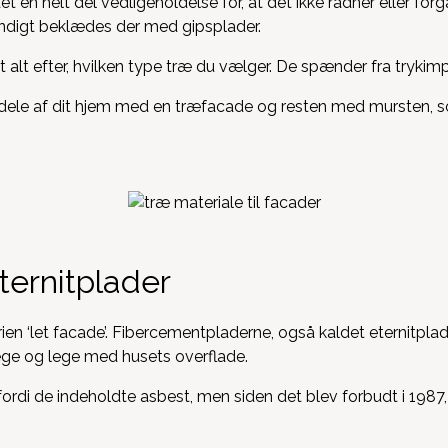
t en helt del vedligeholdelse for, at det ikke rådner eller for
endigt beklædes der med gipsplader.
et alt efter, hvilken type træ du vælger. De spænder fra tryk
dele af dit hjem med en træfacade og resten med mursten, s
ternitplader
n ‘let facade’. Fibercementpladerne, også kaldet eternitplader,
æge og lege med husets overflade.
ordi de indeholdte asbest, men siden det blev forbudt i 1987,