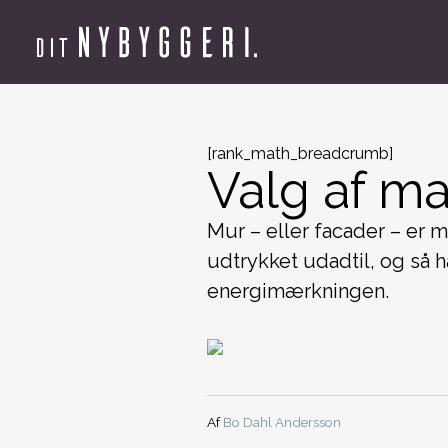
[rank_math_breadcrumb]
Valg af mat
Mur – eller facader – er 
udtrykket udadtil, og så h
energimærkningen.
Af
Bo Dahl Andersson