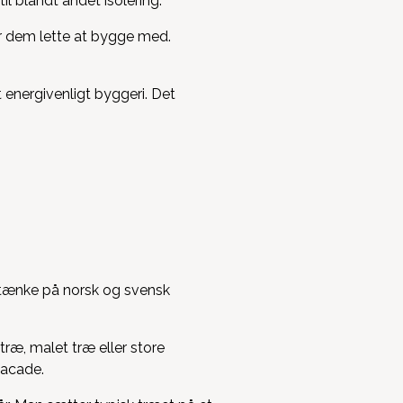
il blandt andet isolering.
r dem lette at bygge med.
 energivenligt byggeri. Det
 tænke på norsk og svensk
ræ, malet træ eller store
facade.