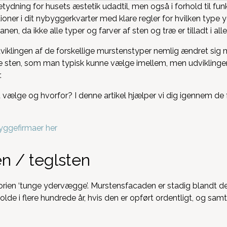
dning for husets æstetik udadtil, men også i forhold til fun
tioner i dit nybyggerkvarter med klare regler for hvilken ty
anen, da ikke alle typer og farver af sten og træ er tilladt i al
udviklingen af de forskellige murstenstyper nemlig ændret sig 
de sten, som man typisk kunne vælge imellem, men udviklingen 
.
vælge og hvorfor? I denne artikel hjælper vi dig igennem de f
yggefirmaer her
n / teglsten
rien ‘tunge ydervægge’. Murstensfacaden er stadig blandt d
e i flere hundrede år, hvis den er opført ordentligt, og samt