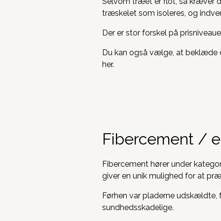
Selvom træet er flot, så kræver de
træskelet som isoleres, og indv
Der er stor forskel på prisniveau
Du kan også vælge, at beklæde 
her.
Fibercement / e
Fibercement hører under kategorie
giver en unik mulighed for at pr
Førhen var pladerne udskældte, f
sundhedsskadelige.