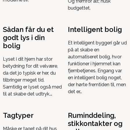
Og fremfor alt; husk
budgettet.
Sådan får du et
Intelligent bolig
godt lys i din
Et intelligent byggeri går ud
bolig
på at skabe en
automatiseret bolig, hvor
Lyset i dit hjem har stor
funktioner i hjemmet kan
betydning for dit velvære,
fjernbetjenes. Engang var
da det jo typisk er her, du
en intelligent bolig noget,
tilbringer meget tid.
der hørte fremtiden til, men
Samtidig er lyset også med
det er…
til at skabe det udtryk,…
Tagtyper
Ruminddeling,
stikkontakter og
Måske er taget på dit hus