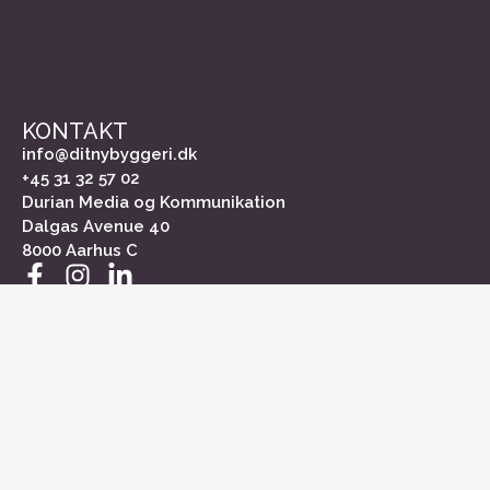
KONTAKT
info@ditnybyggeri.dk
+45 31 32 57 02
Durian Media og Kommunikation
Dalgas Avenue 40
8000 Aarhus C
INFORMATION
Om Dit Nybyggeri
Kontakt
Medieinformation
Markedsundersøgelse
Cookiepolitik