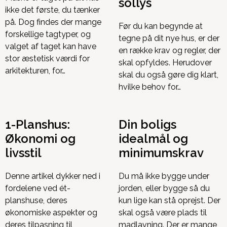
sollys
ikke det første, du tænker
på. Dog findes der mange
Før du kan begynde at
forskellige tagtyper, og
tegne på dit nye hus, er der
valget af taget kan have
en række krav og regler, der
stor æstetisk værdi for
skal opfyldes. Herudover
arkitekturen, for…
skal du også gøre dig klart,
hvilke behov for…
1-Planshus:
Din boligs
Økonomi og
idealmål og
livsstil
minimumskrav
Denne artikel dykker ned i
Du må ikke bygge under
fordelene ved ét-
jorden, eller bygge så du
planshuse, deres
kun lige kan stå oprejst. Der
økonomiske aspekter og
skal også være plads til
deres tilpasning til
madlavning. Der er mange