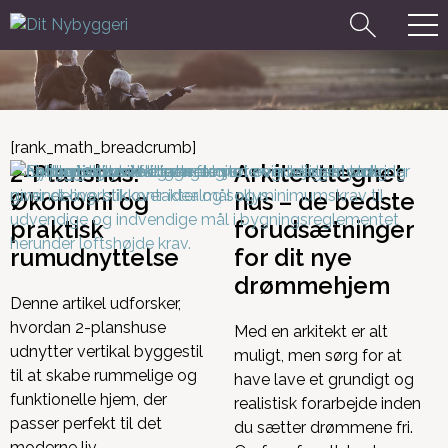
[rank_math_breadcrumb]
2-Planshus:
Arkitekttegnet
Økonomi og
hus – de bedste
praktisk
forudsætninger
rumudnyttelse
for dit nye
drømmehjem
Denne artikel udforsker,
hvordan 2-planshuse
Med en arkitekt er alt
udnytter vertikal byggestil
muligt, men sørg for at
til at skabe rummelige og
have lave et grundigt og
funktionelle hjem, der
realistisk forarbejde inden
passer perfekt til det
du sætter drømmene fri.
moderne liv.