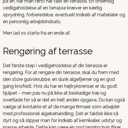
på en, når man først har fået en terrasse. En ordentlig
vedligeholdelse af en terrasse kræver en kærlig
oprydning, forberedelse, eventuelt indkøb af materialer og
en personlig arbejdsindsats.
Men lad os starte fra en ende af.
Rengøring af terrasse
Det første step i vedligeholdelse af din terrasse er
rengøring.
For at rengøre din terrasse, skal du frem med
den store gulvskrubbe, en dunk algefjerner og en god
gang knofedt. Hvis du har en højtryksrenser, er du godt
hjulpet – men pas nu på ikke at beskadige træ og
overflade for så er det en helt anden opgave. Du kan også
vælge at kontakte et af de mange firmaer, som arbejder
med professionel algebehandling. Det er faktisk ikke så
dyrt og så slipper man for indkøb af kemikalier, udstyr og
masse arbejde. Dette kan være en god løsning hvis fliser