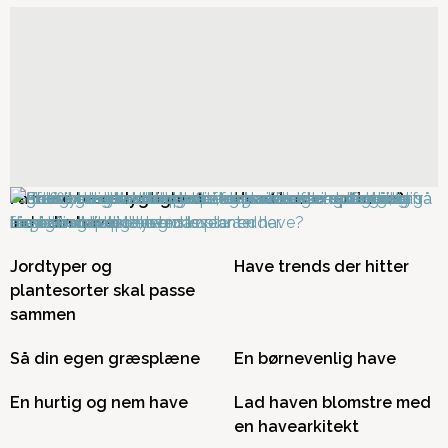
Få mere bæredygtighed
Hvad koster en have?
ind i din have
Jordtyper og
Have trends der hitter
plantesorter skal passe
sammen
Så din egen græsplæne
En børnevenlig have
En hurtig og nem have
Lad haven blomstre med
en havearkitekt