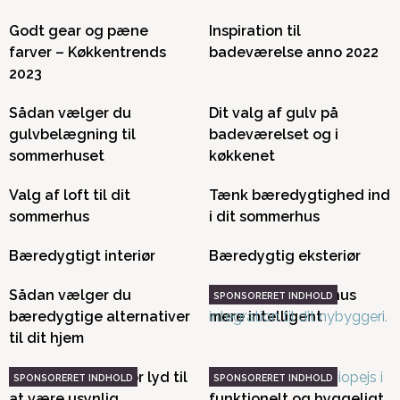
Godt gear og pæne
Inspiration til
farver – Køkkentrends
badeværelse anno 2022
2023
Sådan vælger du
Dit valg af gulv på
gulvbelægning til
badeværelset og i
sommerhuset
køkkenet
Valg af loft til dit
Tænk bæredygtighed ind
sommerhus
i dit sommerhus
Bæredygtigt interiør
Bæredygtig eksteriør
Sådan vælger du
Sådan gør du dit hus
bæredygtige alternativer
mere intelligent
til dit hjem
Sådan får man stor lyd til
Gør dit nybyggeri
at være usynlig
funktionelt og hyggeligt