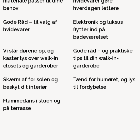
materiale passer til dine
hvidevarer gøre
behov
hverdagen lettere
Gode Råd – til valg af
Elektronik og luksus
hvidevarer
flytter ind på
badeværelset
Vi slår dørene op, og
Gode råd – og praktiske
kaster lys over walk-in
tips til din walk-in-
closets og garderober
garderobe
Skærm af for solen og
Tænd for humøret, og lys
beskyt dit interiør
til fordybelse
Flammedans i stuen og
på terrasse