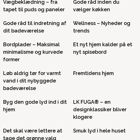
Vægbeklædning – fra
Gode råd inden du
tapet til puds og paneler
vælger køkken
Gode råd til indretning af
Wellness – Nyheder og
dit badeværelse
trends
Bordplader – Maksimal
Et nyt hjem kalder på et
minimalisme og kurvede
nyt spisebord
former
Løb aldrig tør for varmt
Fremtidens hjem
vand i dit nybyggede
badeværelse
Byg den gode lyd ind i dit
LK FUGA® – en
hjem
designklassiker bliver
klogere
Det skal være lettere at
Smuk lyd i hele huset
tage det grønne valg