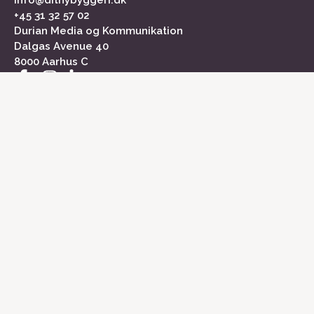
info@ditnybyggeri.dk
+45 31 32 57 02
Durian Media og Kommunikation
Dalgas Avenue 40
8000 Aarhus C
INFORMATION
Om Dit Nybyggeri
Kontakt
Medieinformation
Markedsundersøgelse
Cookiepolitik
Persondatapolitik