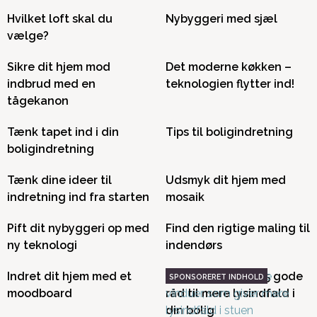
Hvilket loft skal du
Nybyggeri med sjæl
vælge?
Sikre dit hjem mod
Det moderne køkken –
indbrud med en
teknologien flytter ind!
tågekanon
Tænk tapet ind i din
Tips til boligindretning
boligindretning
Tænk dine ideer til
Udsmyk dit hjem med
indretning ind fra starten
mosaik
Pift dit nybyggeri op med
Find den rigtige maling til
ny teknologi
indendørs
Indret dit hjem med et
Udnyt dagslyset: 5 gode
moodboard
råd til mere lysindfald i
din bolig