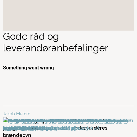
Gode råd og
leverandøranbefalinger
Jakob Mumm
Varmeregning: Spar
Akustik må ikke
penge med en
undervurderes
brændeovn