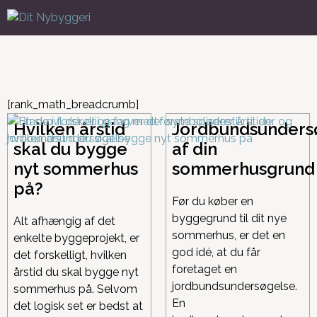
[rank_math_breadcrumb]
Hvilken årstid
Jordbundsunders
skal du bygge
af din
nyt sommerhus
sommerhusgrund
på?
Før du køber en
byggegrund til dit nye
Alt afhængig af det
sommerhus, er det en
enkelte byggeprojekt, er
god idé, at du får
det forskelligt, hvilken
foretaget en
årstid du skal bygge nyt
jordbundsundersøgelse.
sommerhus på. Selvom
En
det logisk set er bedst at