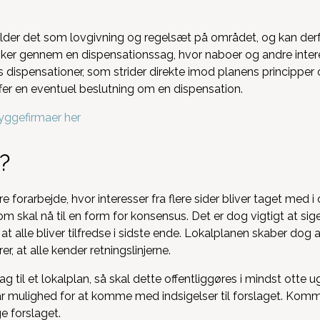
ælder det som lovgivning og regelsæt på området, og kan de
ker gennem en dispensationssag, hvor naboer og andre interes
es dispensationer, som strider direkte imod planens principper 
r en eventuel beslutning om en dispensation.
yggefirmaer her
?
 forarbejde, hvor interesser fra flere sider bliver taget med i
m skal nå til en form for konsensus. Det er dog vigtigt at sige,
, at alle bliver tilfredse i sidste ende. Lokalplanen skaber dog 
, at alle kender retningslinjerne.
 til et lokalplan, så skal dette offentliggøres i mindst otte uge
 mulighed for at komme med indsigelser til forslaget. Komm
e forslaget.