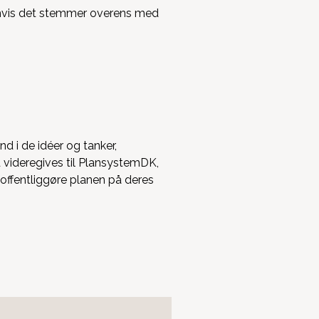
e, hvis det stemmer overens med
d i de idéer og tanker,
d videregives til PlansystemDK,
offentliggøre planen på deres