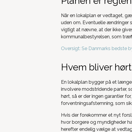
Planen er reglen
Når en lokalplan er vedtaget, g
uden om. Eventuelle ændringer s
vigtigt at nævne, at der ikke giv
kommunalbestyrelsen, som træffe
Oversigt: Se Danmarks bedste b
Hvem bliver hørt
En lokalplan bygger på et længere
involvere modstridende parter, so
hørt, så er der ingen garantier for
forventningsafstemning, som sikrer
Hvis der forekommer et nyt forslag
hvor borgere og myndigheder har
herefter endelig vælge at vedtag