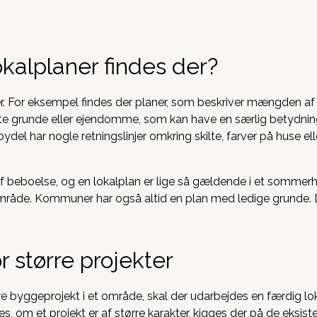
okalplaner findes der?
er. For eksempel findes der planer, som beskriver mængden af
elte grunde eller ejendomme, som kan have en særlig betydni
ydel har nogle retningslinjer omkring skilte, farver på huse el
 af beboelse, og en lokalplan er lige så gældende i et somme
mråde. Kommuner har også altid en plan med ledige grunde. 
r større projekter
re byggeprojekt i et område, skal der udarbejdes en færdig lo
res, om et projekt er af større karakter, kigges der på de eksi