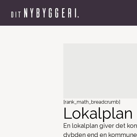
[rank_math_breadcrumb]
Lokalplan 
En lokalplan giver det ko
dybden end en kommunepla