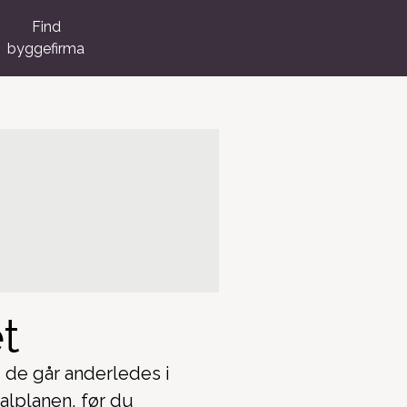
Find
byggefirma
t
 de går anderledes i
lplanen, før du