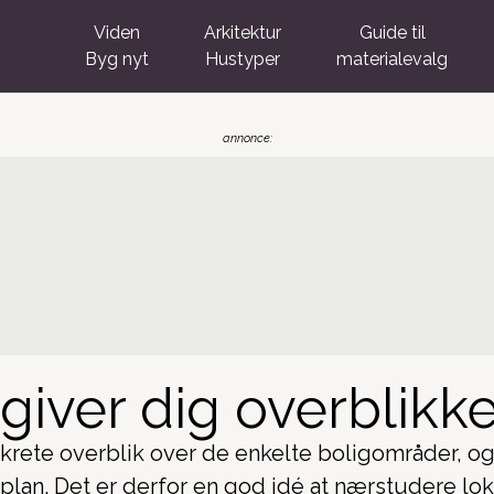
Viden
Arkitektur
Guide til
Byg nyt
Hustyper
materialevalg
giver dig overblikke
nkrete overblik over de enkelte boligområder, og
n. Det er derfor en god idé at nærstudere loka