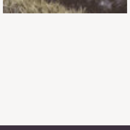
overveje, inden du køber
byggegrunden?