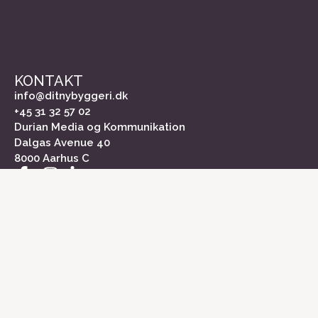
KONTAKT
info@ditnybyggeri.dk
+45 31 32 57 02
Durian Media og Kommunikation
Dalgas Avenue 40
8000 Aarhus C
INFORMATION
Om Dit Nybyggeri
Kontakt
Medieinformation
Markedsundersøgelse
Cookiepolitik