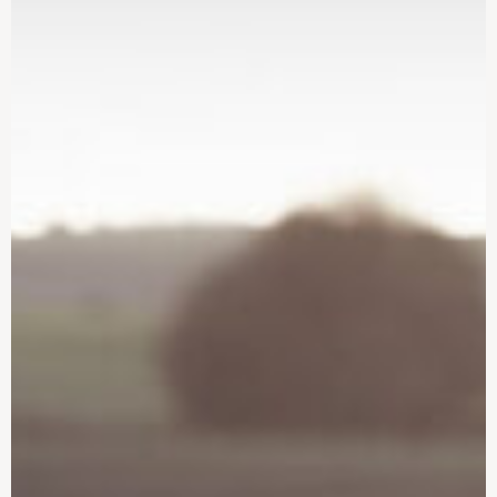
Sådan laver du en
Sådan planlægger du dit
materialeliste til dit
sommerhus byggeprojekt
sommerhusprojekt
Sådan bruger vi vores
20 gode råd til at bygge
sommerhus i dag
nyt sommerhus
Sommerhusets mange
Undgå nybyggeriets
funktioner
mange faldgruber, når du
bygger nyt sommerhus
Sådan vælger du den
Gode råd til dig, der
rigtige byggegrund til dit
ønsker et byg selv
nye sommerhus
sommerhus
Sådan holder du din
Bebyggelsesprocent:
tidsplan
Krav til dit nye
sommerhus