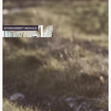
byggedokumenter til
sommerhuset og deres
funktioner
Luk lys og luft ind i
Coronakrisen har sat fut i
sommerhuset
salget af sommerhuse
Riv ned og byg
Hvad koster en
sommerhus
nedrivning af et
sommerhus
Bæredygtigt sommerhus
Sådan bygger du et
charmerende & autentisk
træhus
10 gode råd til når du
Hvor skal du bygge dit
skal bygge sommerhus
sommerhus?
Hvad skal du huske at