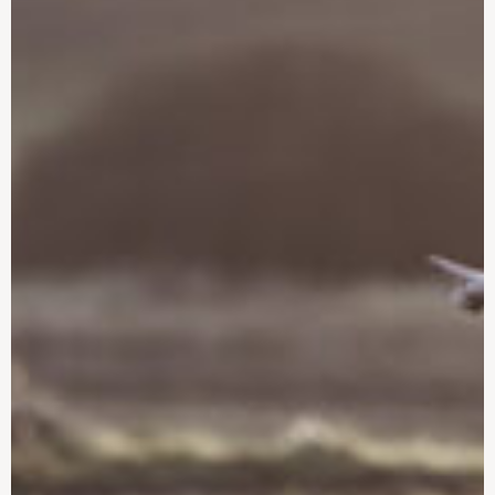
Inspiration til det
Hvor stort skal dit nye
moderne sommerhus:
sommerhus være?
design, stil og tendenser
Det skal du vide, inden
Sommerhusbyggeri:
du bygger nyt
Sådan forholder du dig
sommerhus
uden en byggetilladelse
Nyt sommerhus:
Plantegning: Regler og
Forberedelse af dit
krav til dit nye
byggeprojekt
sommerhus
Valg af entrepriseform til
Byggetilladelse til dit
dit nye sommerhus
sommerhus
Alt, du bør vide om skel
Find sommerhusets
lokalplan og skab
overblik
Valg af sommerhusgrund
Vigtige