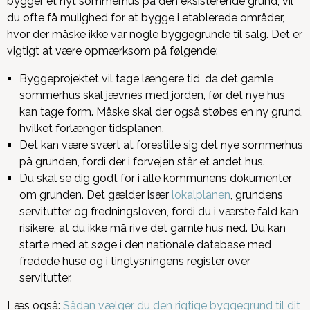
bygger et nyt sommerhus på den eksisterende grund, vil
du ofte få mulighed for at bygge i etablerede områder,
hvor der måske ikke var nogle byggegrunde til salg. Det er
vigtigt at være opmærksom på følgende:
Byggeprojektet vil tage længere tid, da det gamle
sommerhus skal jævnes med jorden, før det nye hus
kan tage form. Måske skal der også støbes en ny grund,
hvilket forlænger tidsplanen.
Det kan være svært at forestille sig det nye sommerhus
på grunden, fordi der i forvejen står et andet hus.
Du skal se dig godt for i alle kommunens dokumenter
om grunden. Det gælder især
lokalplanen
, grundens
servitutter og fredningsloven, fordi du i værste fald kan
risikere, at du ikke må rive det gamle hus ned. Du kan
starte med at søge i den nationale database med
fredede huse og i tinglysningens register over
servitutter.
Læs også:
Sådan vælger du den rigtige byggegrund til dit