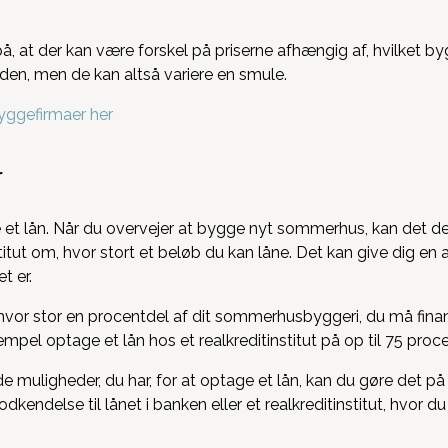
at der kan være forskel på priserne afhængig af, hvilket byg
den, men de kan altså variere en smule.
yggefirmaer her
r
e et lån. Når du overvejer at bygge nyt sommerhus, kan det d
titut om, hvor stort et beløb du kan låne. Det kan give dig en
t er.
 hvor stor en procentdel af dit sommerhusbyggeri, du må finan
pel optage et lån hos et realkreditinstitut på op til 75 pr
 muligheder, du har, for at optage et lån, kan du gøre det p
endelse til lånet i banken eller et realkreditinstitut, hvor du k