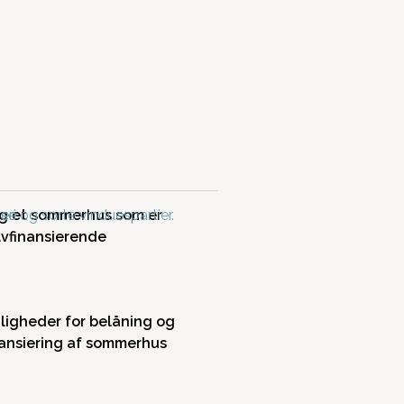
g et sommerhus som er
lvfinansierende
ligheder for belåning og
nansiering af sommerhus