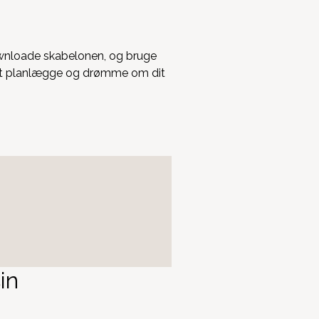
ownloade skabelonen, og bruge
e at planlægge og drømme om dit
in