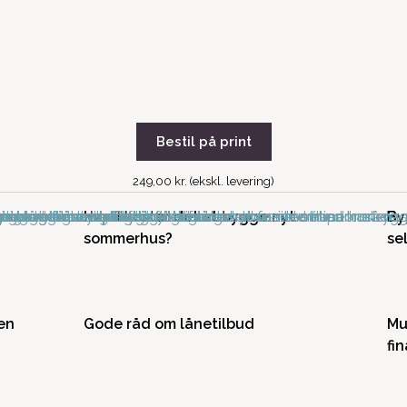
Bestil på print
249,00 kr. (ekskl. levering)
Hvad koster det at bygge nyt
By
sommerhus?
se
en
Gode råd om lånetilbud
Mu
fi