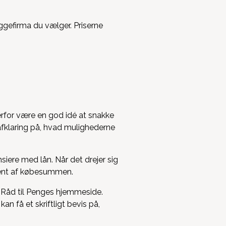
gefirma du vælger. Priserne
erfor være en god idé at snakke
 afklaring på, hvad mulighederne
siere med lån. Når det drejer sig
ocent af købesummen.
å Råd til Penges hjemmeside.
an få et skriftligt bevis på,