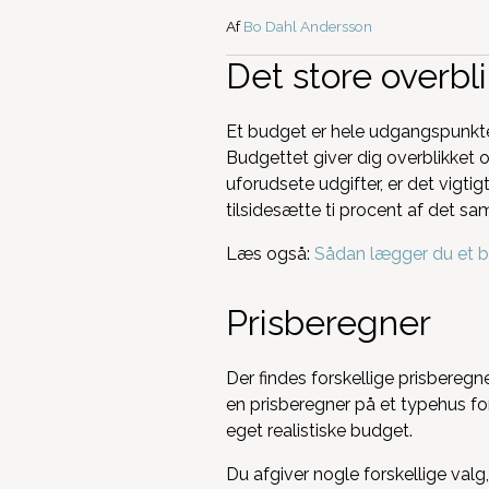
Af
Bo Dahl Andersson
Det store overbl
Et budget er hele udgangspunktet 
Budgettet giver dig overblikket
uforudsete udgifter, er det vigti
tilsidesætte ti procent af det s
Læs også:
Sådan lægger du et 
Prisberegner
Der findes forskellige prisbereg
en prisberegner på et typehus fo
eget realistiske budget.
Du afgiver nogle forskellige va