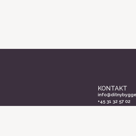
KONTAKT
info@ditnybygge
+45 31 32 57 02
Durian Media og
Dalgas Avenue 
8000 Aarhus C