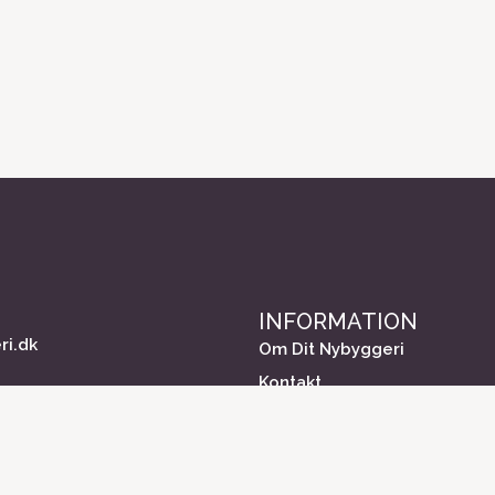
INFORMATION
ri.dk
Om Dit Nybyggeri
Kontakt
 Kommunikation
Medieinformation
40
Markedsundersøgelse
Cookiepolitik