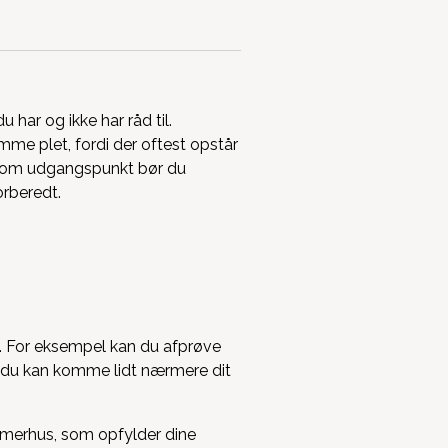
har og ikke har råd til.
me plet, fordi der oftest opstår
t. Som udgangspunkt bør du
forberedt.
g. For eksempel kan du afprøve
på du kan komme lidt nærmere dit
mmerhus, som opfylder dine