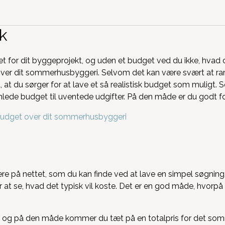
ik
for dit byggeprojekt, og uden et budget ved du ikke, hvad du 
 over dit sommerhusbyggeri. Selvom det kan være svært at ram
gt, at du sørger for at lave et så realistisk budget som mulig
amlede budget til uventede udgifter. På den måde er du godt 
budget over dit sommerhusbyggeri
nere på nettet, som du kan finde ved at lave en simpel søgnin
r at se, hvad det typisk vil koste. Det er en god måde, hvor
lg, og på den måde kommer du tæt på en totalpris for det so