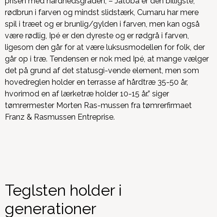
prisen med hårdhedsgraden, – Jatoba er den billigste,
rødbrun i farven og mindst slidstærk, Cumaru har mere
spil i træet og er brunlig/gylden i farven, men kan også
være rødlig, Ipé er den dyreste og er rødgrå i farven,
ligesom den går for at være luksusmodellen for folk, der
går op i træ. Tendensen er nok med Ipé, at mange vælger
det på grund af det statusgi-vende element, men som
hovedreglen holder en terrasse af hårdtræ 35-50 år,
hvorimod en af lærketræ holder 10-15 år.” siger
tømrermester Morten Ras-mussen fra tømrerfirmaet
Franz & Rasmussen Entreprise.
Teglsten holder i
generationer