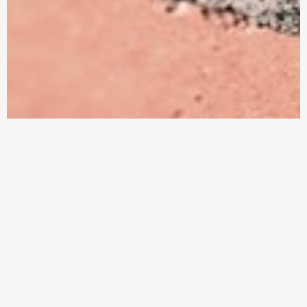
forskellige tagtyper
Et glashus i haven
Lad husets arkitektur
forlænger sæsonen
bestemme belægningen
Hold solen i skak og skab
Carport og garage må
et ekstra uderum
gerne signalere
individualitet