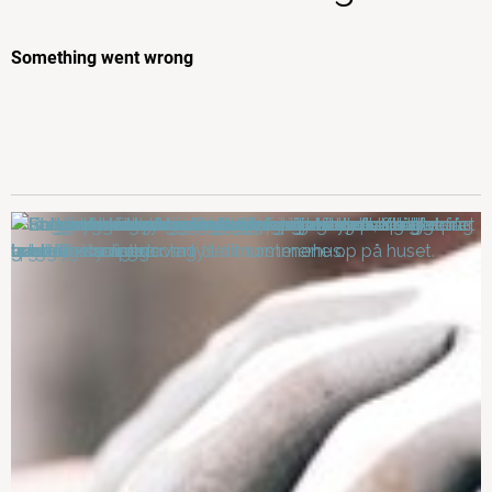
Er jordvarme en god ide?
Valg af materiale til
facader
Nyt tag: Hvilken type tag
Tilbygning – Orangeri,
skal jeg vælge?
udestue eller drivhus
Dit valg af
Sådan vælger du de
udendørslamper
rigtige vinduer
Bliv klogere på
Regler ved
energiklasser
varmeforsyningsloven