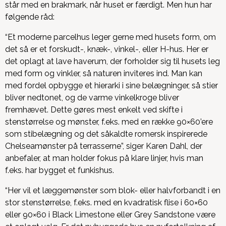
står med en brakmark, når huset er færdigt. Men hun har
følgende råd:
“Et moderne parcelhus leger gerne med husets form, om
det så er et forskudt-, knæk-, vinkel-, eller H-hus. Her er
det oplagt at lave haverum, der forholder sig til husets leg
med form og vinkler, så naturen inviteres ind. Man kan
med fordel opbygge et hierarki i sine belægninger, så stier
bliver nedtonet, og de varme vinkelkroge bliver
fremhævet. Dette gøres mest enkelt ved skifte i
stenstørrelse og mønster, f.eks. med en række 90×60’ere
som stibelægning og det såkaldte romersk inspirerede
Chelseamønster på terrasserne”, siger Karen Dahl, der
anbefaler, at man holder fokus på klare linjer, hvis man
f.eks. har bygget et funkishus.
“Her vil et læggemønster som blok- eller halvforbandt i en
stor stenstørrelse, f.eks. med en kvadratisk flise i 60×60
eller 90×60 i Black Limestone eller Grey Sandstone være