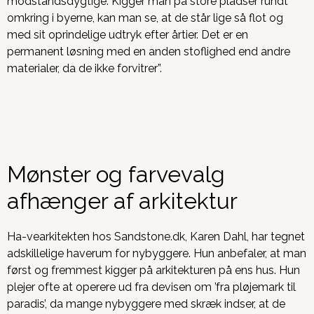
modstandsdygtige. Kigger man på store pladser rundt
omkring i byerne, kan man se, at de står lige så flot og
med sit oprindelige udtryk efter årtier. Det er en
permanent løsning med en anden stoflighed end andre
materialer, da de ikke forvitrer”.
Mønster og farvevalg
afhænger af arkitektur
Ha-vearkitekten hos Sandstone.dk, Karen Dahl, har tegnet
adskillelige haverum for nybyggere. Hun anbefaler, at man
først og fremmest kigger på arkitekturen på ens hus. Hun
plejer ofte at operere ud fra devisen om ’fra pløjemark til
paradis’, da mange nybyggere med skræk indser, at de