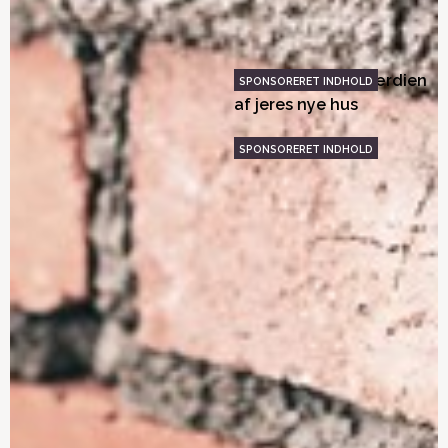
materialevalg – det skal
Kend begrænsninger og
du overveje
anvendelsesmuligheder
Grønne løsninger inden
Sådan forøger I værdien
for varmekilder
af jeres nye hus
Overfladeimprægnering
Vi bygger med lys
kan beskytte husets
murværk
Få op til 52% mere
Værd at vide om valg af
dagslys med ny
træfacader
generation af
fladtagsvinduer
Tegl, tegl og atter tegl
Velkommen hjem
med et twist
Den 5. facade: seks
Magisk og praktisk