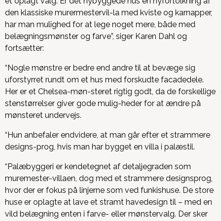
et oplagt valg. Er det nybyggede hus en nyfortolkning af
den klassiske murermestervil-la med kviste og karnapper,
har man mulighed for at lege noget mere, både med
belægningsmønster og farve”, siger Karen Dahl og
fortsætter:
“Nogle mønstre er bedre end andre til at bevæge sig
uforstyrret rundt om et hus med forskudte facadedele.
Her er et Chelsea-møn-steret rigtig godt, da de forskellige
stenstørrelser giver gode mulig-heder for at ændre på
mønsteret undervejs.
“Hun anbefaler endvidere, at man går efter et strammere
designs-prog, hvis man har bygget en villa i palæstil.
“Palæbyggeri er kendetegnet af detaljegraden som
muremester-villaen, dog med et strammere designsprog,
hvor der er fokus på linjerne som ved funkishuse. De store
huse er oplagte at lave et stramt havedesign til – med en
vild belægning enten i farve- eller mønstervalg. Der sker