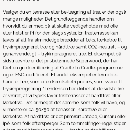
Vælger du en terrasse eller be-lægning af træ, er der også
mange muligheder. Det grundlæggende handler om,
hvorvidt du er med på at skulle vedligeholde med olie
eller helst er fri for den slags sysler. En træterrasse kan
laves af alt fra almindelige brædder af f.eks. lærketræ til
trykimprægneret træ og hårdttræ samt CO2-neutralt – og
genanvendeligt – trykimprægneret træ. Et eksempel på
sidstnævnte er det prisbelønnede Superwood, der har
fået en guldcertificering af Cradle to Cradle-programmet
og er FSC-certificeret. Et andet eksempel er termobe-
handlet træ, som er en kemikaliefri proces, som svarer til
trykimprægnering. “Tendensen har i løbet af de sidste fire
år været, at vi typisk laver træterrasser af hårdttræ eller
lærketræ. Det er meget det samme, som folk vil have, og
vi monterer ca. 50/50 af terrasser i hårdttræ eller
lærketræ. Af hårdttræ er det primært Jatoba, Cumaru eller
Ipé, som folk efterspørger. Som tommelfinger-regel stiger