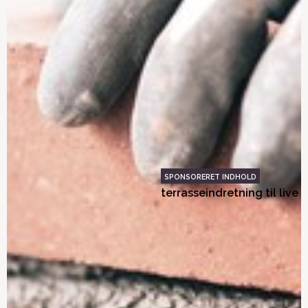
Energivinduer
Ydervægge i boligen
Tagpap-løsninger med to
Terrasse – vælg den
lag har mindst 50 års
rette terrasse til din bolig
levetid
Kan solceller betale sig?
Vælg fuge med omhu –
Den binder det hele
sammen
Kunsten at vælge
Bring din
mursten
terrasseindretning til live
Sådan vælger du tag til
Valg af facade
dit sommerhus
Krav til energivinduer
Guide til valg af vinduer
Facadebeklædning og
Genbrug af mursten: