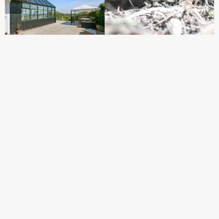
sommerhuset er langt
billigere end at bygge
helt nyt