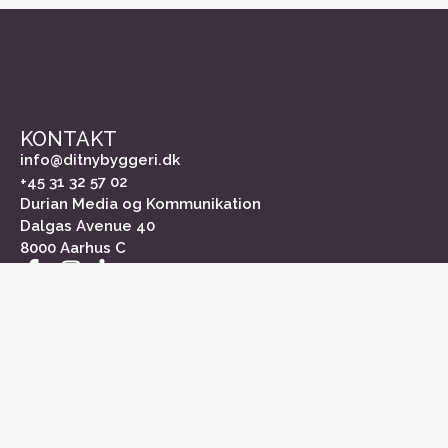
KONTAKT
info@ditnybyggeri.dk
+45 31 32 57 02
Durian Media og Kommunikation
Dalgas Avenue 40
8000 Aarhus C
INFORMATION
Om Dit Nybyggeri
Kontakt
Medieinformation
Markedsundersøgelse