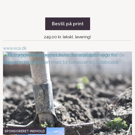
Bestil på print
249,00 kr. (ekskl. levering)
www.vica.dk
Hvilken årstid skal du
Tre forskellige
bygge nyt sommerhus
sommerhusgrunde
på?
Jordbundsundersøgelse
Undgå fire klassiske
af din sommerhusgrund
byggefejl, når du skal
bygge nyt sommerhus
Er der problemer med dit
Sådan binder du inde- og
sommerhusbyggeri?
uderum sammen
En opgradering af