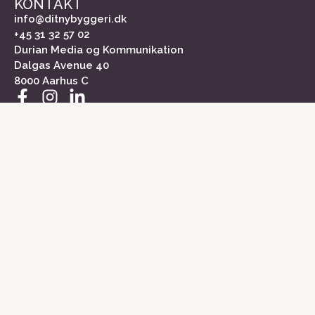
KONTAKT
info@ditnybyggeri.dk
+45 31 32 57 02
Durian Media og Kommunikation
Dalgas Avenue 40
8000 Aarhus C
INFORMATION
Om Dit Nybyggeri
Kontakt
Medieinformation
Markedsundersøgelse
Cookiepolitik
Persondatapolitik