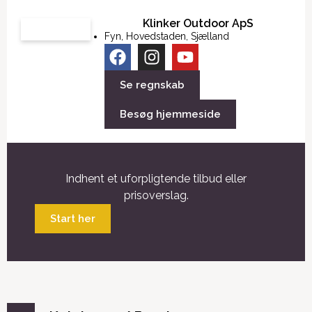
Klinker Outdoor ApS
Fyn
,
Hovedstaden
,
Sjælland
Se regnskab
Besøg hjemmeside
Indhent et uforpligtende tilbud eller
prisoverslag.
Start her