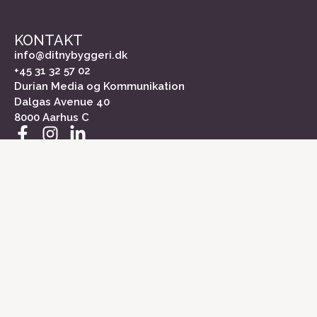
KONTAKT
info@ditnybyggeri.dk
+45 31 32 57 02
Durian Media og Kommunikation
Dalgas Avenue 40
8000 Aarhus C
INFORMATION
Om Dit Nybyggeri
Kontakt
Medieinformation
Markedsundersøgelse
Cookiepolitik
Persondatapolitik