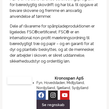
for bæredygtig skovdrift og har bl.a. til opgave at
bevare skovene og fremme en ansvarlig
anvendelse af tømmer.
Dele af råvarerne for spånpladeproduktionen er
ligeledes FSC®certificeret. FSC® er en
international non-profit mærkningsordning til
bæredygtigt træ og papir – og en garanti for at
dyr og planteliv beskyttes, og at de mennesker,
der arbejder i skoven, er sikret uddannelse,
sikkerhedsudstyr og ordentlig løn.
Kronospan ApS
Fyn
,
Hovedstaden
,
Midtjylland
,
Nordjylland
,
Sjælland
,
Sydjylland
Se regnskab