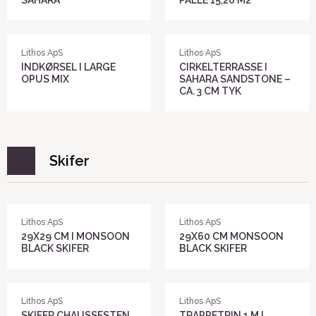
SAHARA
PALLE 15,26 M2
Lithos ApS
Lithos ApS
INDKØRSEL I LARGE
CIRKELTERRASSE I
OPUS MIX
SAHARA SANDSTONE –
CA. 3 CM TYK
Skifer
Lithos ApS
Lithos ApS
29X29 CM I MONSOON
29X60 CM MONSOON
BLACK SKIFER
BLACK SKIFER
Lithos ApS
Lithos ApS
SKIFER CHAUSSESTEN
TRAPPETRIN 1 M I