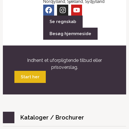
Nordjylland
,
Sjælland
,
Sydjylland
Se regnskab
Besøg hjemmeside
Indhent et uforpligtende tilbud eller
prisoverslag.
Start her
Kataloger / Brochurer