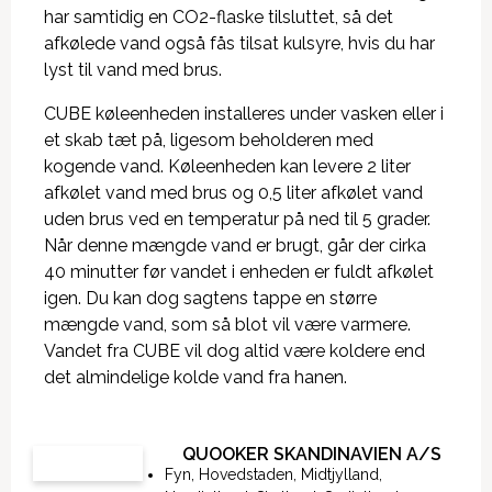
har samtidig en CO2-flaske tilsluttet, så det
afkølede vand også fås tilsat kulsyre, hvis du har
lyst til vand med brus.
CUBE køleenheden installeres under vasken eller i
et skab tæt på, ligesom beholderen med
kogende vand. Køleenheden kan levere 2 liter
afkølet vand med brus og 0,5 liter afkølet vand
uden brus ved en temperatur på ned til 5 grader.
Når denne mængde vand er brugt, går der cirka
40 minutter før vandet i enheden er fuldt afkølet
igen. Du kan dog sagtens tappe en større
mængde vand, som så blot vil være varmere.
Vandet fra CUBE vil dog altid være koldere end
det almindelige kolde vand fra hanen.
QUOOKER SKANDINAVIEN A/S
Fyn
,
Hovedstaden
,
Midtjylland
,