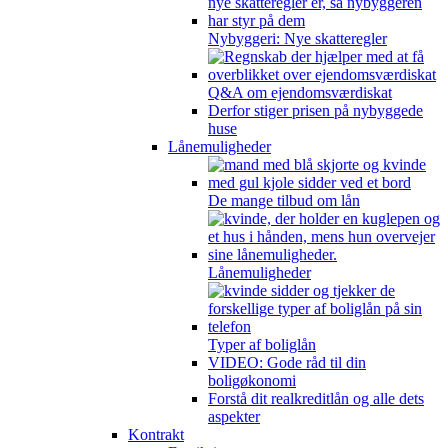
Nybyggeri: Nye skatteregler
Q&A om ejendomsværdiskat
Derfor stiger prisen på nybyggede
huse
Lånemuligheder
De mange tilbud om lån
Lånemuligheder
Typer af boliglån
VIDEO: Gode råd til din
boligøkonomi
Forstå dit realkreditlån og alle dets
aspekter
Kontrakt