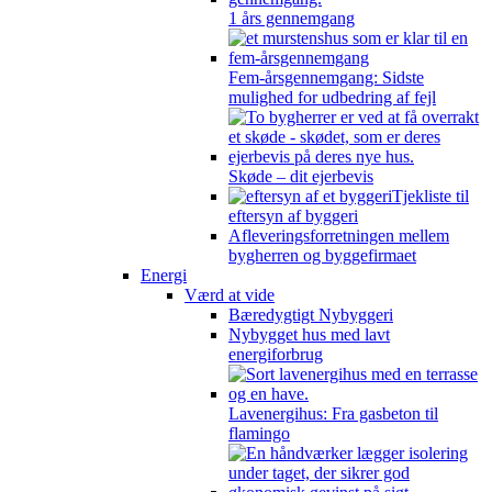
1 års gennemgang
Fem-årsgennemgang: Sidste
mulighed for udbedring af fejl
Skøde – dit ejerbevis
Tjekliste til
eftersyn af byggeri
Afleveringsforretningen mellem
bygherren og byggefirmaet
Energi
Værd at vide
Bæredygtigt Nybyggeri
Nybygget hus med lavt
energiforbrug
Lavenergihus: Fra gasbeton til
flamingo