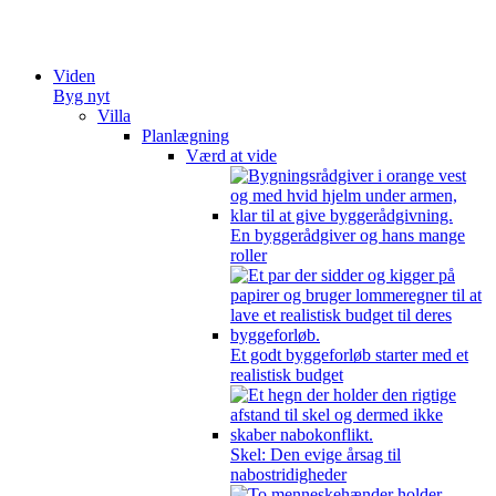
Videre
til
indhold
Viden
Byg nyt
Villa
Planlægning
Værd at vide
En byggerådgiver og hans mange
roller
Et godt byggeforløb starter med et
realistisk budget
Skel: Den evige årsag til
nabostridigheder