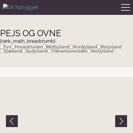
PEJS OG OVNE
[rank_math_breadcrumb]
Fyn
Hovedstaden
Midtjylland
Nordjylland
Østjylland
Sjælland
Sydjylland
Trekantsområdet
Vestjylland