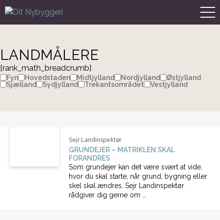
LANDMÅLERE
[rank_math_breadcrumb]
Fyn
Hovedstaden
Midtjylland
Nordjylland
Østjylland
Sjælland
Sydjylland
Trekantsområdet
Vestjylland
Sejr Landinspektør
GRUNDEJER – MATRIKLEN SKAL
FORANDRES
Som grundejer kan det være svært at vide,
hvor du skal starte, når grund, bygning eller
skel skal ændres. Sejr Landinspektør
rådgiver dig gerne om …