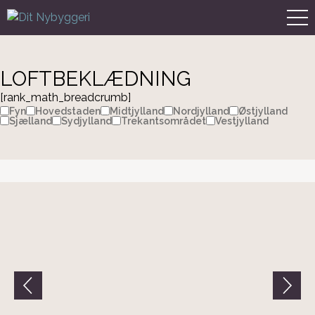
LOFTBEKLÆDNING
[rank_math_breadcrumb]
Fyn
Hovedstaden
Midtjylland
Nordjylland
Østjylland
Sjælland
Sydjylland
Trekantsområdet
Vestjylland